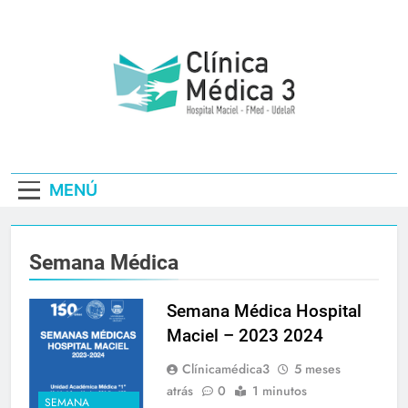
Saltar
al
contenido
Clínica Médica3
– Hospital
MENÚ
Maciel | Fmed
Udelar
Semana Médica
Semana Médica Hospital
Maciel – 2023 2024
Clínicamédica3
5 meses
atrás
0
1 minutos
SEMANA