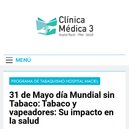
Saltar
al
contenido
Clínica Médica3
– Hospital
MENÚ
Maciel | Fmed
Udelar
PROGRAMA DE TABAQUISMO HOSPITAL MACIEL
31 de Mayo día Mundial sin
Tabaco: Tabaco y
vapeadores: Su impacto en
la salud