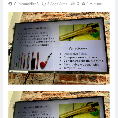
0
Clínicamédica3
2 Años Atrás
1 Minutos